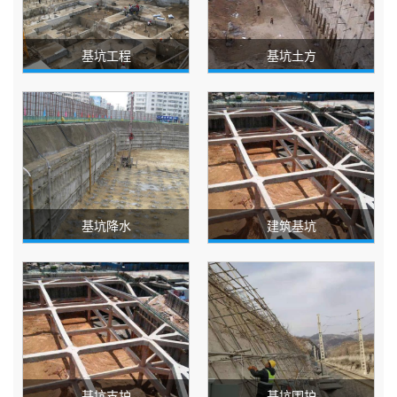
基坑工程
基坑土方
基坑降水
建筑基坑
基坑支护
基坑围护