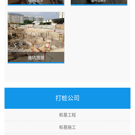
基坑放坡
打桩公司
桩基工程
桩基施工